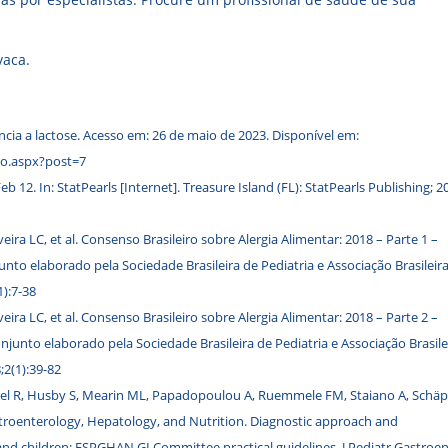
vaca.
cia a lactose. Acesso em: 26 de maio de 2023. Disponível em:
no.aspx?post=7
b 12. In: StatPearls [Internet]. Treasure Island (FL): StatPearls Publishing; 2
iveira LC, et al. Consenso Brasileiro sobre Alergia Alimentar: 2018 – Parte 1 –
nto elaborado pela Sociedade Brasileira de Pediatria e Associação Brasileir
1):7-38
iveira LC, et al. Consenso Brasileiro sobre Alergia Alimentar: 2018 – Parte 2 –
unto elaborado pela Sociedade Brasileira de Pediatria e Associação Brasile
;2(1):39-82
hkel R, Husby S, Mearin ML, Papadopoulou A, Ruemmele FM, Staiano A, Schäp
troenterology, Hepatology, and Nutrition. Diagnostic approach and
and children: ESPGHAN GI Committee practical guidelines. J Pediatr Gastroen