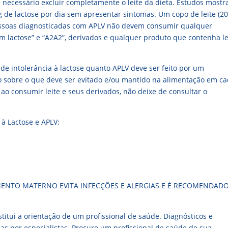
é necessário excluir completamente o leite da dieta. Estudos most
g de lactose por dia sem apresentar sintomas. Um copo de leite (2
pessoas diagnosticadas com APLV não devem consumir qualquer
em lactose” e “A2A2”, derivados e qualquer produto que contenha le
de intolerância à lactose quanto APLV deve ser feito por um
ão sobre o que deve ser evitado e/ou mantido na alimentação em c
ao consumir leite e seus derivados, não deixe de consultar o
 à Lactose e APLV:
AMENTO MATERNO EVITA INFECÇÕES E ALERGIAS E É RECOMENDAD
titui a orientação de um profissional de saúde. Diagnósticos e
nas por especialistas. Procure um profissional de saúde de sua