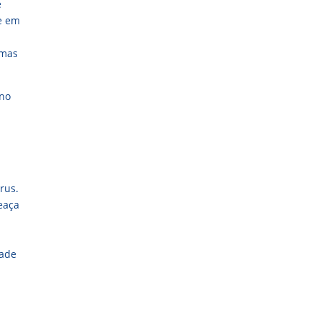
e
se em
omas
 no
-
rus.
eaça
dade