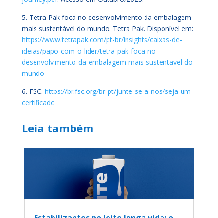
5. Tetra Pak foca no desenvolvimento da embalagem
mais sustentável do mundo. Tetra Pak. Disponível em:
https://www.tetrapak.com/pt-br/insights/caixas-de-
ideias/papo-com-o-lider/tetra-pak-foca-no-
desenvolvimento-da-embalagem-mais-sustentavel-do-
mundo
6. FSC.
https://br.fsc.org/br-pt/junte-se-a-nos/seja-um-
certificado
Leia também
Estabilizantes no leite longa vida: o