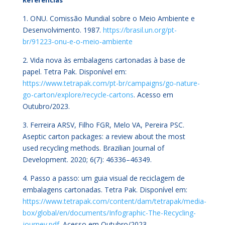
1. ONU. Comissão Mundial sobre o Meio Ambiente e
Desenvolvimento. 1987.
https://brasil.un.org/pt-
br/91223-onu-e-o-meio-ambiente
2. Vida nova às embalagens cartonadas à base de
papel. Tetra Pak. Disponível em:
https://www.tetrapak.com/pt-br/campaigns/go-nature-
go-carton/explore/recycle-cartons
. Acesso em
Outubro/2023.
3. Ferreira ARSV, Filho FGR, Melo VA, Pereira PSC.
Aseptic carton packages: a review about the most
used recycling methods. Brazilian Journal of
Development. 2020; 6(7): 46336–46349.
4. Passo a passo: um guia visual de reciclagem de
embalagens cartonadas. Tetra Pak. Disponível em:
https://www.tetrapak.com/content/dam/tetrapak/media-
box/global/en/documents/Infographic-The-Recycling-
journey.pdf
. Acesso em Outubro/2023.