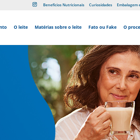
Benefícios Nutricionais
Curiosidades
Embalagem 
nto
O leite
Matérias sobre o leite
Fato ou Fake
O proc